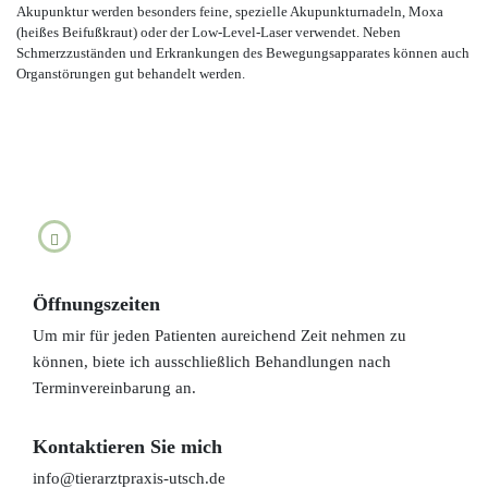
Akupunktur werden besonders feine, spezielle Akupunkturnadeln, Moxa
(heißes Beifußkraut) oder der Low-Level-Laser verwendet. Neben
Schmerzzuständen und Erkrankungen des Bewegungsapparates können auch
Organstörungen gut behandelt werden.
fab
fa-
facebook-
Öffnungszeiten
f
Um mir für jeden Patienten aureichend Zeit nehmen zu
können, biete ich ausschließlich Behandlungen nach
Terminvereinbarung an.
Kontaktieren Sie mich
info@tierarztpraxis-utsch.de