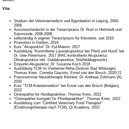
Vita:
Studium der Veterinärmedizin und Approbation in Leipzig, 2000-
2006
Assistenztierärztin in der Tierarztpraxis Dr. Rust in Hettstedt und
Salzmünde, 2006-2008
selbständig in eigener Tierarztpraxis für Kleintiere, seit 2010
Promotion in Gießen, 2018
Kurs "Akupunktur" Dr. Eul-Matern, 2017
Ausbildung "Kontrollierte Laserakupunktur bei Pferd und Hund" bei
Dr. Uwe Petermann, 2017 (RAC-kontrollierte Akupunktur,
Ohrakupunktur inkl. Goldakupunktur, Störfelddiagnostik)
Einpunkt-Akupunktur, Dr. Susanne Koch 2018
Ausbildung TCM im Vierbeiner-Reha-Zentrum Bad Wildungen,
Thomas Kreis, Cornelia Giacinto, Emiel van den Bosch, 2020-21
Praxisseminar Neuraltherapie Kleintier, Dr. Andreas Zohmann (A),
2020
Kurs "TCM-Kräutermedizin" bei Emiel van den Bosch (Belgien),
2022
Osteopathie für Hundepraktiker, Thomas Kreis, 2022
"Osteopathie kompakt für Pferdepraktiker", Thomas Kreis, 2022
Ausbildung zum "Certified Veterinary Food Therapist"
(Ernährungstherapie nach TCM), Qi Academy, 2022