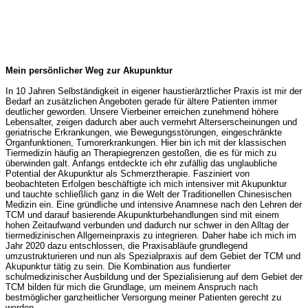
Mein persönlicher Weg zur Akupunktur
In 10 Jahren Selbständigkeit in eigener haustierärztlicher Praxis ist mir der
Bedarf an zusätzlichen Angeboten gerade für ältere Patienten immer
deutlicher geworden. Unsere Vierbeiner erreichen zunehmend höhere
Lebensalter, zeigen dadurch aber auch vermehrt Alterserscheinungen und
geriatrische Erkrankungen, wie Bewegungsstörungen, eingeschränkte
Organfunktionen, Tumorerkrankungen. Hier bin ich mit der klassischen
Tiermedizin häufig an Therapiegrenzen gestoßen, die es für mich zu
überwinden galt. Anfangs entdeckte ich ehr zufällig das unglaubliche
Potential der Akupunktur als Schmerztherapie. Fasziniert von
beobachteten Erfolgen beschäftigte ich mich intensiver mit Akupunktur
und tauchte schließlich ganz in die Welt der Traditionellen Chinesischen
Medizin ein. Eine gründliche und intensive Anamnese nach den Lehren der
TCM und darauf basierende Akupunkturbehandlungen sind mit einem
hohen Zeitaufwand verbunden und dadurch nur schwer in den Alltag der
tiermedizinischen Allgemeinpraxis zu integrieren. Daher habe ich mich im
Jahr 2020 dazu entschlossen, die Praxisabläufe grundlegend
umzustrukturieren und nun als Spezialpraxis auf dem Gebiet der TCM und
Akupunktur tätig zu sein. Die Kombination aus fundierter
schulmedizinischer Ausbildung und der Spezialisierung auf dem Gebiet der
TCM bilden für mich die Grundlage, um meinem Anspruch nach
bestmöglicher ganzheitlicher Versorgung meiner Patienten gerecht zu
werden.